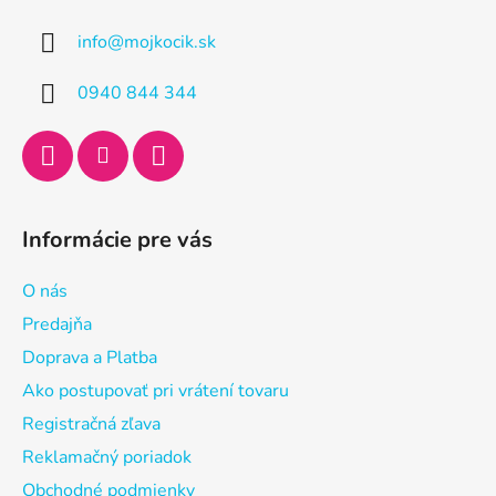
ä
info
@
mojkocik.sk
t
i
0940 844 344
e
Informácie pre vás
O nás
Predajňa
Doprava a Platba
Ako postupovať pri vrátení tovaru
Registračná zľava
Reklamačný poriadok
Obchodné podmienky