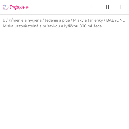
Prejsť
Hľadať
NÁKUP
na
KOŠÍK
obsah
Domov
/
Kŕmenie a hygiena
/
Jedenie a pitie
/
Misky a tanieriky
/
BABYONO
Miska uzatvárateľná s prísavkou a lyžičkou 300 ml šedá