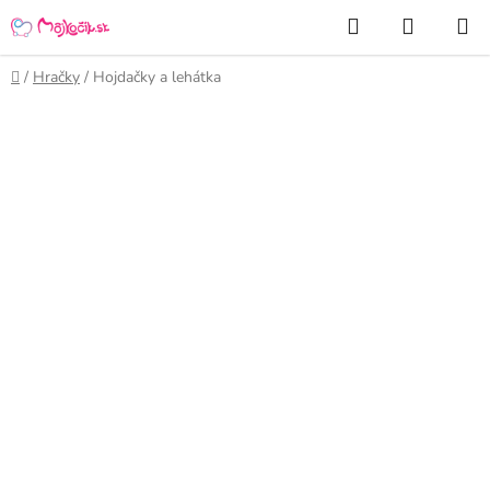
Prejsť
Hľadať
NÁKUP
na
KOŠÍK
obsah
Domov
/
Hračky
/
Hojdačky a lehátka