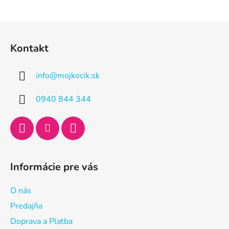
Z
á
Kontakt
p
ä
info
@
mojkocik.sk
t
i
0940 844 344
e
Informácie pre vás
O nás
Predajňa
Doprava a Platba