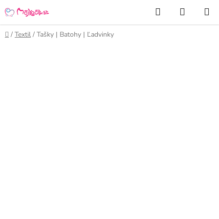
Prejsť
Hľadať
NÁKUP
na
KOŠÍK
obsah
Domov
/
Textil
/
Tašky | Batohy | Ľadvinky