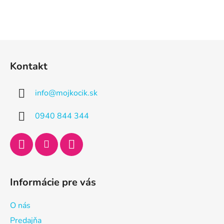
Z
á
Kontakt
p
ä
info
@
mojkocik.sk
t
i
0940 844 344
e
Informácie pre vás
O nás
Predajňa