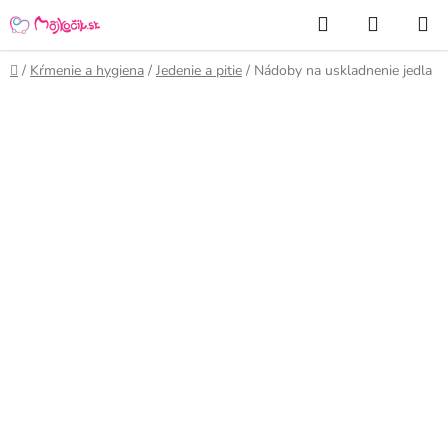
Prejsť
Hľadať
NÁKUP
na
KOŠÍK
obsah
Domov
/
Kŕmenie a hygiena
/
Jedenie a pitie
/
Nádoby na uskladnenie jedla