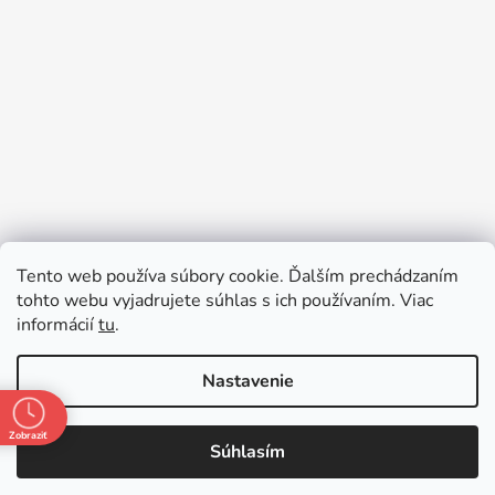
Sledovať na Instagrame
Tento web používa súbory cookie. Ďalším prechádzaním
tohto webu vyjadrujete súhlas s ich používaním. Viac
informácií
tu
.
Nastavenie
Zobraziť
Súhlasím
Vytvoril Shoptet
Copyright 2026
mojkocik.sk
. Všetky práva vyhradené.