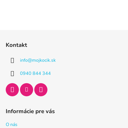
Z
á
Kontakt
p
ä
info
@
mojkocik.sk
t
i
0940 844 344
e
Informácie pre vás
O nás