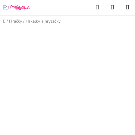
Prejsť
Hľadať
NÁKUP
na
KOŠÍK
obsah
Domov
/
Hračky
/
Hrkálky a hryzačky