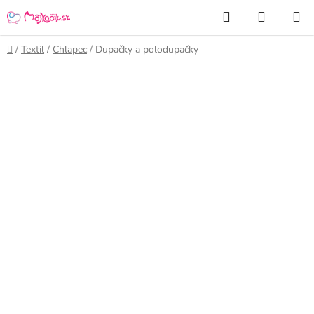
Prejsť
Hľadať
NÁKUP
na
KOŠÍK
obsah
Domov
/
Textil
/
Chlapec
/
Dupačky a polodupačky