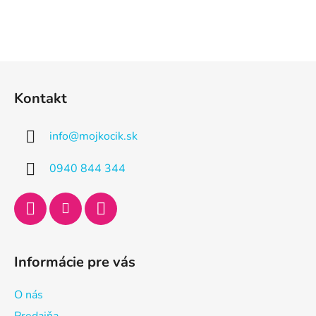
Z
á
Kontakt
p
ä
info
@
mojkocik.sk
t
i
0940 844 344
e
Informácie pre vás
O nás
Predajňa