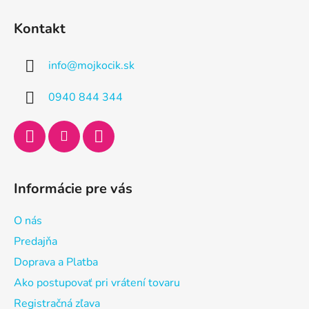
Z
á
Kontakt
p
ä
info
@
mojkocik.sk
t
i
0940 844 344
e
Informácie pre vás
O nás
Predajňa
Doprava a Platba
Ako postupovať pri vrátení tovaru
Registračná zľava