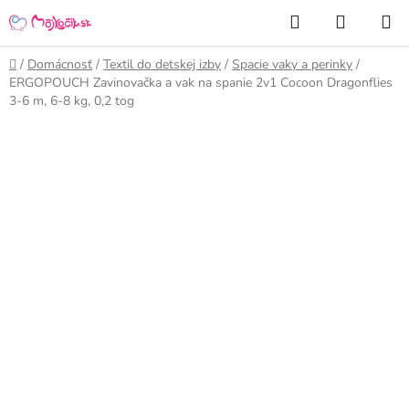
Prejsť
Hľadať
NÁKUP
na
KOŠÍK
obsah
Domov
/
Domácnosť
/
Textil do detskej izby
/
Spacie vaky a perinky
/
ERGOPOUCH Zavinovačka a vak na spanie 2v1 Cocoon Dragonflies
3-6 m, 6-8 kg, 0,2 tog