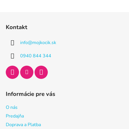
Z
á
Kontakt
p
ä
info
@
mojkocik.sk
t
i
0940 844 344
e
Informácie pre vás
O nás
Predajňa
Doprava a Platba