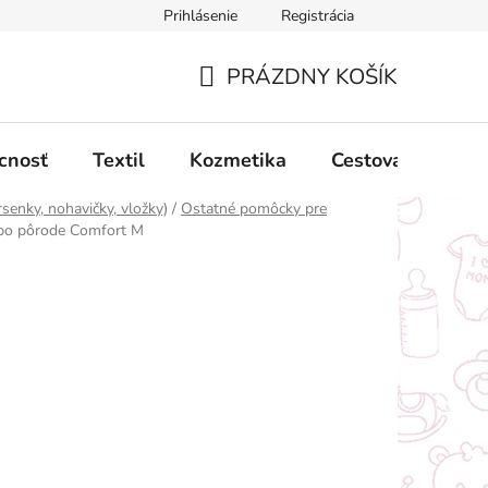
Prihlásenie
Registrácia
ný poriadok
Obchodné podmienky
Podmienky ochrany oso
PRÁZDNY KOŠÍK
NÁKUPNÝ
KOŠÍK
cnosť
Textil
Kozmetika
Cestovanie
senky, nohavičky, vložky)
/
Ostatné pomôcky pre
po pôrode Comfort M