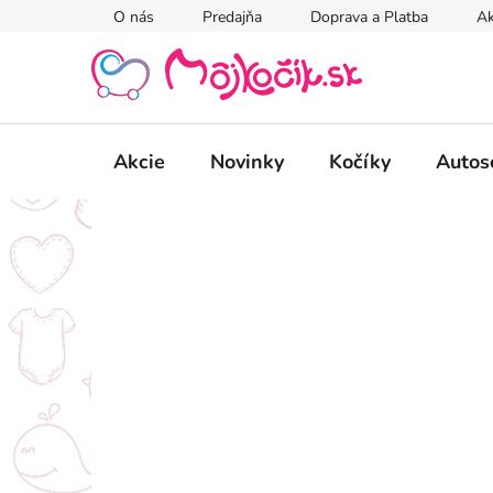
Prejsť
O nás
Predajňa
Doprava a Platba
Ak
na
obsah
Akcie
Novinky
Kočíky
Autos