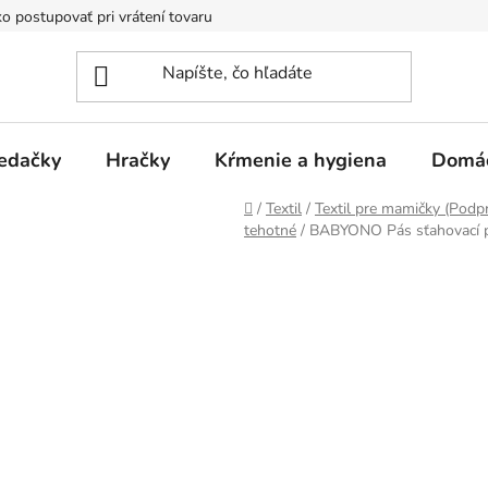
o postupovať pri vrátení tovaru
Registračná zľava
Reklamač
edačky
Hračky
Kŕmenie a hygiena
Domá
Domov
/
Textil
/
Textil pre mamičky (Podpr
tehotné
/
BABYONO Pás sťahovací 