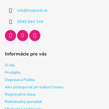
p
ä
info
@
mojkocik.sk
t
i
0940 844 344
e
Informácie pre vás
O nás
Predajňa
Doprava a Platba
Ako postupovať pri vrátení tovaru
Registračná zľava
Reklamačný poriadok