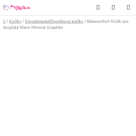
Prejsť
Hľadať
NÁKUP
na
KOŠÍK
obsah
Domov
/
Kočíky
/
Súrodenecké/Dvojičkové kočíky
/
Bebeconfort Kočík pre
dvojčatá Mane MIneral Graphite