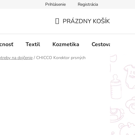
Prihlásenie
Registrácia
ný poriadok
Obchodné podmienky
Podmienky ochrany oso
PRÁZDNY KOŠÍK
NÁKUPNÝ
KOŠÍK
cnosť
Textil
Kozmetika
Cestovanie
treby na dojčenie
/
CHICCO Korektor prsných