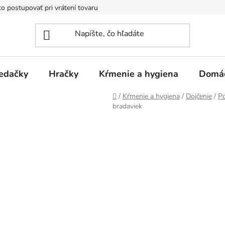
o postupovať pri vrátení tovaru
Registračná zľava
Reklamač
edačky
Hračky
Kŕmenie a hygiena
Domá
Domov
/
Kŕmenie a hygiena
/
Dojčenie
/
Po
bradaviek