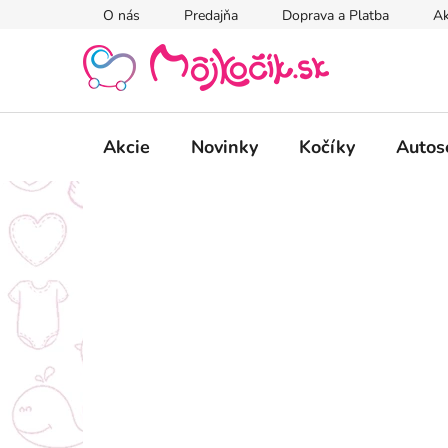
Prejsť
O nás
Predajňa
Doprava a Platba
Ak
na
obsah
Akcie
Novinky
Kočíky
Autos