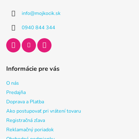
p
ä
info
@
mojkocik.sk
t
i
0940 844 344
e
Informácie pre vás
O nás
Predajňa
Doprava a Platba
Ako postupovať pri vrátení tovaru
Registračná zľava
Reklamačný poriadok