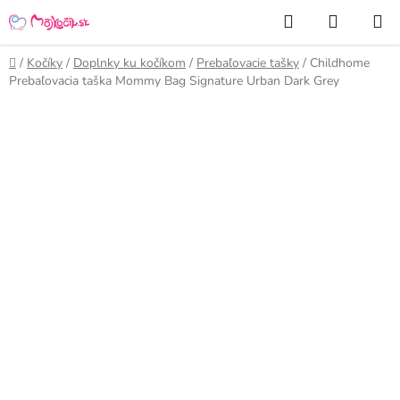
Prejsť
Hľadať
NÁKUP
na
KOŠÍK
obsah
Domov
/
Kočíky
/
Doplnky ku kočíkom
/
Prebaľovacie tašky
/
Childhome
Prebaľovacia taška Mommy Bag Signature Urban Dark Grey