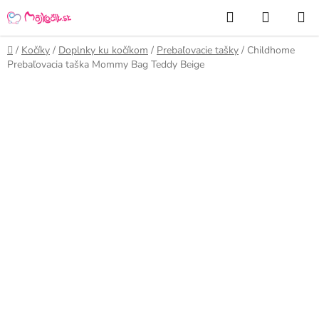
Prejsť
Hľadať
NÁKUP
na
KOŠÍK
obsah
Domov
/
Kočíky
/
Doplnky ku kočíkom
/
Prebaľovacie tašky
/
Childhome
Prebaľovacia taška Mommy Bag Teddy Beige