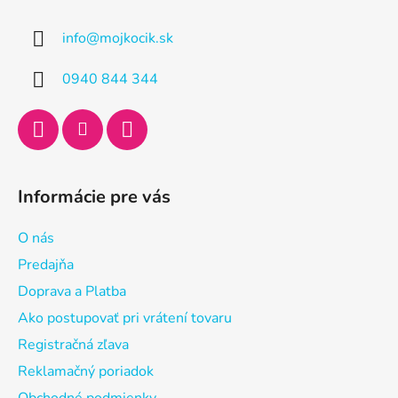
p
ä
info
@
mojkocik.sk
t
i
0940 844 344
e
Informácie pre vás
O nás
Predajňa
Doprava a Platba
Ako postupovať pri vrátení tovaru
Registračná zľava
Reklamačný poriadok