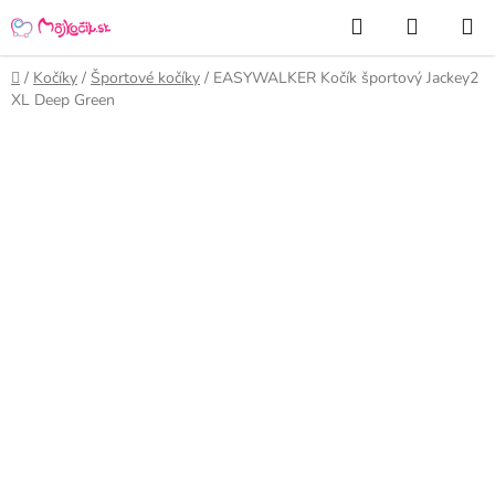
Prejsť
Hľadať
NÁKUP
na
KOŠÍK
obsah
Domov
/
Kočíky
/
Športové kočíky
/
EASYWALKER Kočík športový Jackey2
XL Deep Green