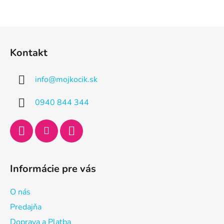
Z
á
Kontakt
p
ä
info
@
mojkocik.sk
t
i
0940 844 344
e
Informácie pre vás
O nás
Predajňa
Doprava a Platba