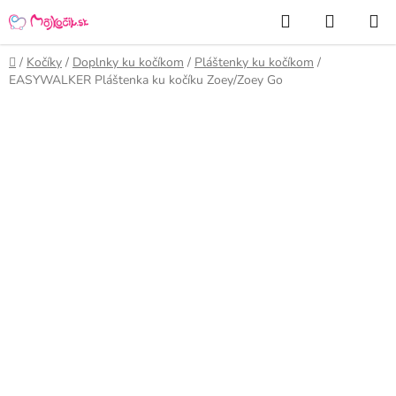
Prejsť
Hľadať
NÁKUP
na
KOŠÍK
obsah
Domov
/
Kočíky
/
Doplnky ku kočíkom
/
Pláštenky ku kočíkom
/
EASYWALKER Pláštenka ku kočíku Zoey/Zoey Go