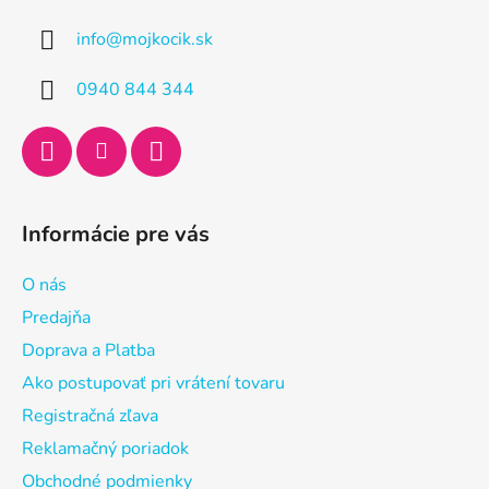
ä
info
@
mojkocik.sk
t
i
0940 844 344
e
Informácie pre vás
O nás
Predajňa
Doprava a Platba
Ako postupovať pri vrátení tovaru
Registračná zľava
Reklamačný poriadok
Obchodné podmienky