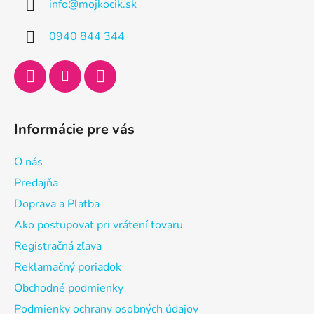
info
@
mojkocik.sk
t
i
0940 844 344
e
Informácie pre vás
O nás
Predajňa
Doprava a Platba
Ako postupovať pri vrátení tovaru
Registračná zľava
Reklamačný poriadok
Obchodné podmienky
Podmienky ochrany osobných údajov