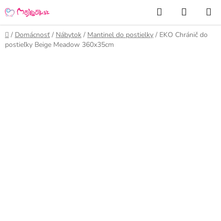
Prejsť
Hľadať
NÁKUP
na
KOŠÍK
obsah
Domov
/
Domácnosť
/
Nábytok
/
Mantinel do postielky
/
EKO Chránič do
postieľky Beige Meadow 360x35cm