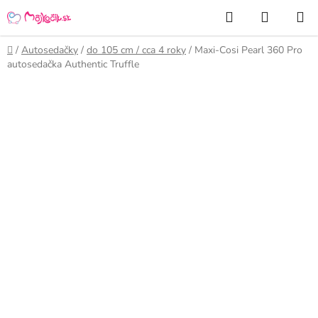
Prejsť
Hľadať
NÁKUP
na
KOŠÍK
obsah
Domov
/
Autosedačky
/
do 105 cm / cca 4 roky
/
Maxi-Cosi Pearl 360 Pro
autosedačka Authentic Truffle