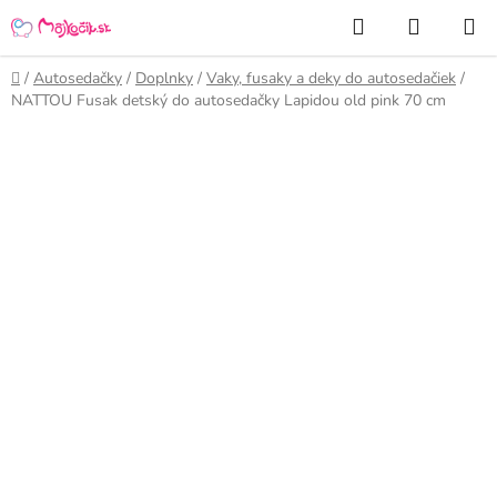
Prejsť
Hľadať
NÁKUP
na
KOŠÍK
obsah
Domov
/
Autosedačky
/
Doplnky
/
Vaky, fusaky a deky do autosedačiek
/
NATTOU Fusak detský do autosedačky Lapidou old pink 70 cm