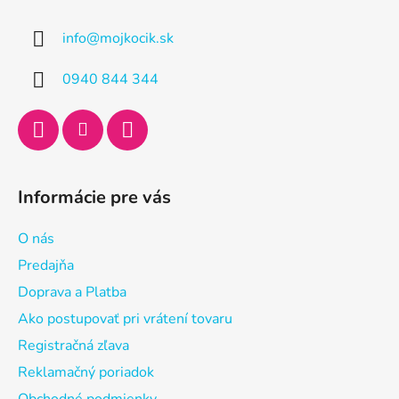
p
ä
info
@
mojkocik.sk
t
i
0940 844 344
e
Informácie pre vás
O nás
Predajňa
Doprava a Platba
Ako postupovať pri vrátení tovaru
Registračná zľava
Reklamačný poriadok