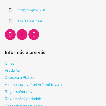
p
ä
info
@
mojkocik.sk
t
i
0940 844 344
e
Informácie pre vás
O nás
Predajňa
Doprava a Platba
Ako postupovať pri vrátení tovaru
Registračná zľava
Reklamačný poriadok