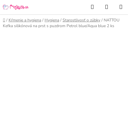
Prejsť
Hľadať
NÁKUP
na
KOŠÍK
obsah
Domov
/
Kŕmenie a hygiena
/
Hygiena
/
Starostlivosť o zúbky
/
NATTOU
Kefka silikónová na prst s puzdrom Petrol blue/Aqua blue 2 ks