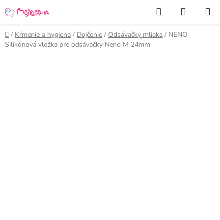
Prejsť
Hľadať
NÁKUP
na
KOŠÍK
obsah
Domov
/
Kŕmenie a hygiena
/
Dojčenie
/
Odsávačky mlieka
/
NENO
Silikónová vložka pre odsávačky Neno M 24mm