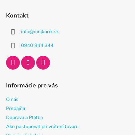
Z
á
Kontakt
p
ä
info
@
mojkocik.sk
t
i
0940 844 344
e
Informácie pre vás
O nás
Predajňa
Doprava a Platba
Ako postupovať pri vrátení tovaru