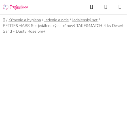
Prejsť
Hľadať
NÁKUP
na
KOŠÍK
obsah
Domov
/
Kŕmenie a hygiena
/
Jedenie a pitie
/
Jedálenský set
/
PETITE&MARS Set jedálenský silikónový TAKE&MATCH 4 ks Desert
Sand - Dusty Rose 6m+