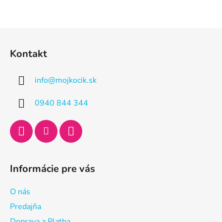
Z
á
Kontakt
p
ä
info
@
mojkocik.sk
t
i
0940 844 344
e
Informácie pre vás
O nás
Predajňa
Doprava a Platba