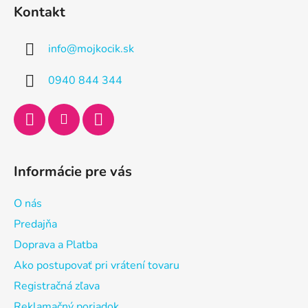
á
Kontakt
p
ä
info
@
mojkocik.sk
t
i
0940 844 344
e
Informácie pre vás
O nás
Predajňa
Doprava a Platba
Ako postupovať pri vrátení tovaru
Registračná zľava
Reklamačný poriadok