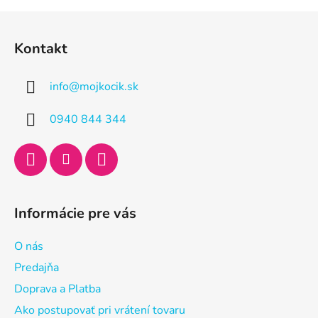
Z
á
Kontakt
p
ä
info
@
mojkocik.sk
t
i
0940 844 344
e
Informácie pre vás
O nás
Predajňa
Doprava a Platba
Ako postupovať pri vrátení tovaru