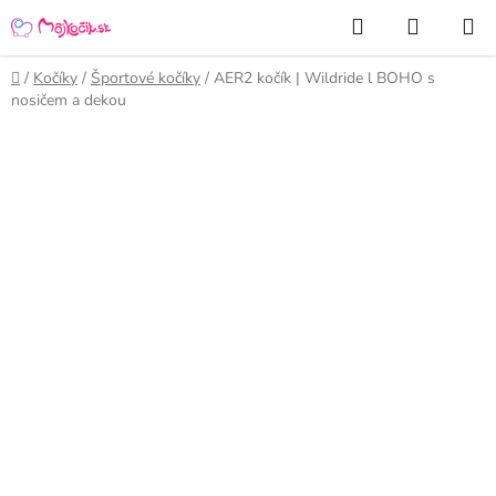
Prejsť
Hľadať
NÁKUP
na
KOŠÍK
obsah
Domov
/
Kočíky
/
Športové kočíky
/
AER2 kočík | Wildride l BOHO s
nosičem a dekou