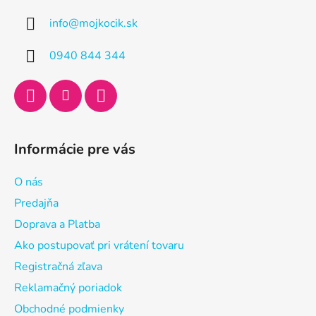
ä
info
@
mojkocik.sk
t
i
0940 844 344
e
Informácie pre vás
O nás
Predajňa
Doprava a Platba
Ako postupovať pri vrátení tovaru
Registračná zľava
Reklamačný poriadok
Obchodné podmienky