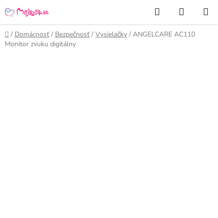
Prejsť
Hľadať
NÁKUP
na
KOŠÍK
obsah
Domov
/
Domácnosť
/
Bezpečnosť
/
Vysielačky
/
ANGELCARE AC110
Monitor zvuku digitálny