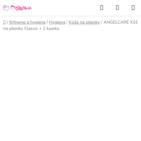
Prejsť
Hľadať
NÁKUP
na
KOŠÍK
obsah
Domov
/
Kŕmenie a hygiena
/
Hygiena
/
Koše na plienky
/
ANGELCARE Kôš
na plienky Classic + 1 kazeta