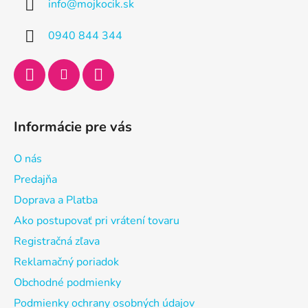
info
@
mojkocik.sk
t
i
0940 844 344
e
Informácie pre vás
O nás
Predajňa
Doprava a Platba
Ako postupovať pri vrátení tovaru
Registračná zľava
Reklamačný poriadok
Obchodné podmienky
Podmienky ochrany osobných údajov