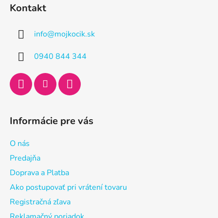
á
Kontakt
p
ä
info
@
mojkocik.sk
t
i
0940 844 344
e
Informácie pre vás
O nás
Predajňa
Doprava a Platba
Ako postupovať pri vrátení tovaru
Registračná zľava
Reklamačný poriadok