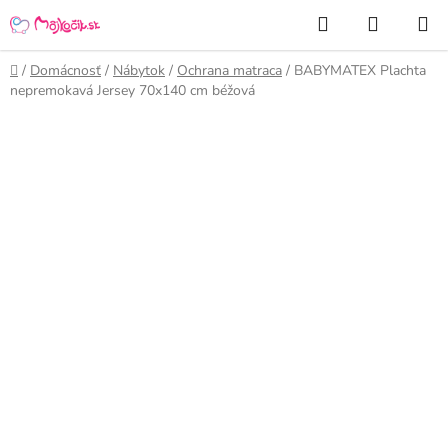
Prejsť
Hľadať
NÁKUP
na
KOŠÍK
obsah
Domov
/
Domácnosť
/
Nábytok
/
Ochrana matraca
/
BABYMATEX Plachta
nepremokavá Jersey 70x140 cm béžová