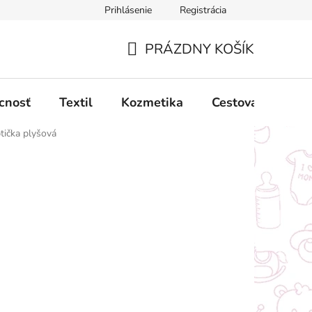
Prihlásenie
Registrácia
ný poriadok
Obchodné podmienky
Podmienky ochrany oso
PRÁZDNY KOŠÍK
NÁKUPNÝ
KOŠÍK
cnosť
Textil
Kozmetika
Cestovanie
ička plyšová