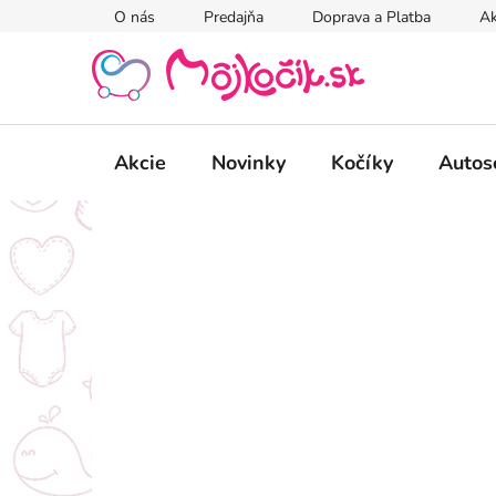
Prejsť
O nás
Predajňa
Doprava a Platba
Ak
na
obsah
Akcie
Novinky
Kočíky
Autos