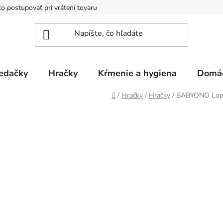
o postupovať pri vrátení tovaru
Registračná zľava
Reklamač
edačky
Hračky
Kŕmenie a hygiena
Domá
Domov
/
Hračky
/
Hračky
/
BABYONO Lopt