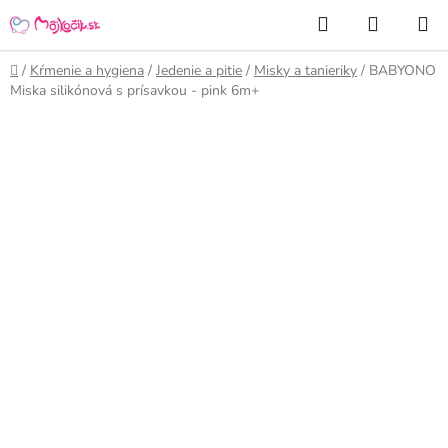
Prejsť
Hľadať
NÁKUP
na
KOŠÍK
obsah
Domov
/
Kŕmenie a hygiena
/
Jedenie a pitie
/
Misky a tanieriky
/
BABYONO
Miska silikónová s prísavkou - pink 6m+