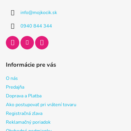
p
ä
info
@
mojkocik.sk
t
i
0940 844 344
e
Informácie pre vás
O nás
Predajňa
Doprava a Platba
Ako postupovať pri vrátení tovaru
Registračná zľava
Reklamačný poriadok