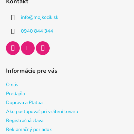
Kontakt
p
ä
info
@
mojkocik.sk
t
i
0940 844 344
e
Informácie pre vás
O nás
Predajňa
Doprava a Platba
Ako postupovať pri vrátení tovaru
Registračná zľava
Reklamačný poriadok