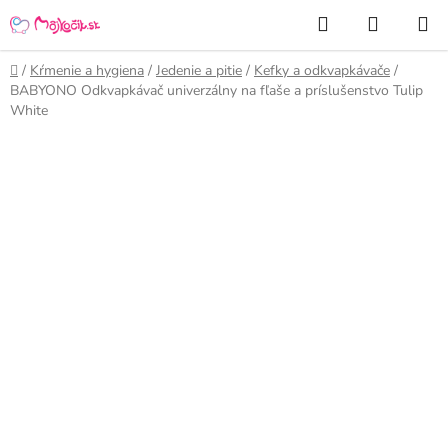
Prejsť
Hľadať
NÁKUP
na
KOŠÍK
obsah
Domov
/
Kŕmenie a hygiena
/
Jedenie a pitie
/
Kefky a odkvapkávače
/
BABYONO Odkvapkávač univerzálny na fľaše a príslušenstvo Tulip
White