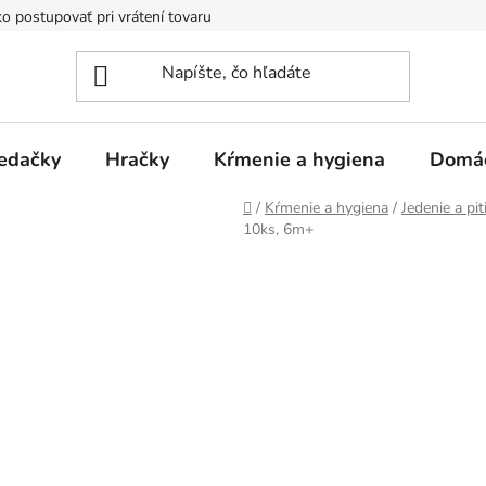
o postupovať pri vrátení tovaru
Registračná zľava
Reklamač
edačky
Hračky
Kŕmenie a hygiena
Domá
Domov
/
Kŕmenie a hygiena
/
Jedenie a pit
10ks, 6m+