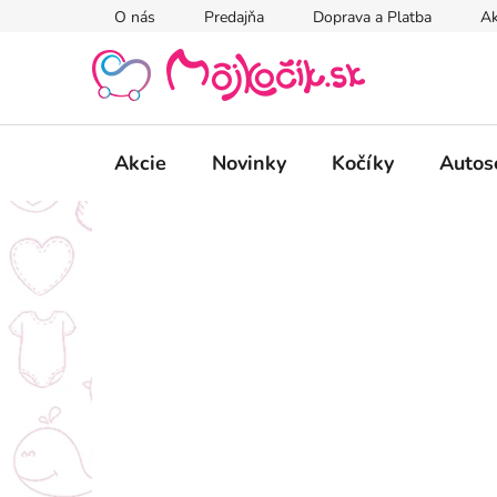
Prejsť
O nás
Predajňa
Doprava a Platba
Ak
na
obsah
Akcie
Novinky
Kočíky
Autos