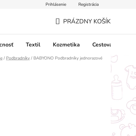
Prihlásenie
Registrácia
ný poriadok
Obchodné podmienky
Podmienky ochrany oso
PRÁZDNY KOŠÍK
NÁKUPNÝ
KOŠÍK
cnosť
Textil
Kozmetika
Cestovanie
ie
/
Podbradníky
/
BABYONO Podbradníky jednorazové