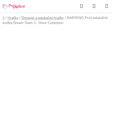
Prejsť
Hľadať
NÁKUP
na
KOŠÍK
obsah
Domov
/
Hračky
/
Drevené a edukačné hračky
/
BABYONO Prvá edukačná
knižka Dream Team C- More Collection