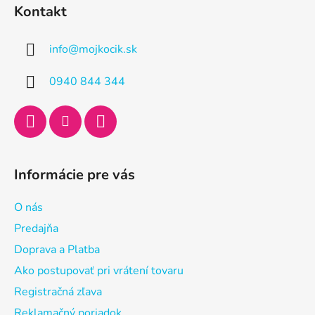
á
Kontakt
p
ä
info
@
mojkocik.sk
t
i
0940 844 344
e
Informácie pre vás
O nás
Predajňa
Doprava a Platba
Ako postupovať pri vrátení tovaru
Registračná zľava
Reklamačný poriadok