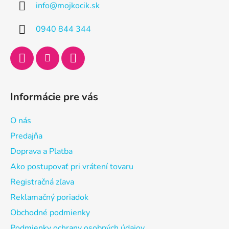
info
@
mojkocik.sk
t
i
0940 844 344
e
Informácie pre vás
O nás
Predajňa
Doprava a Platba
Ako postupovať pri vrátení tovaru
Registračná zľava
Reklamačný poriadok
Obchodné podmienky
Podmienky ochrany osobných údajov