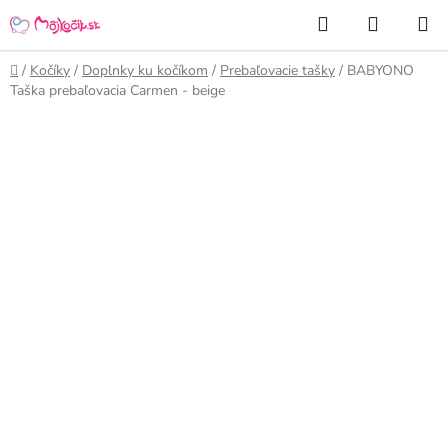
Prejsť
Hľadať
NÁKUP
na
KOŠÍK
obsah
Domov
/
Kočíky
/
Doplnky ku kočíkom
/
Prebaľovacie tašky
/
BABYONO
Taška prebaľovacia Carmen - beige