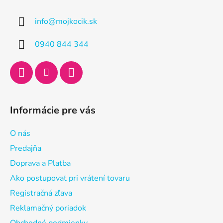
p
ä
info
@
mojkocik.sk
t
i
0940 844 344
e
Informácie pre vás
O nás
Predajňa
Doprava a Platba
Ako postupovať pri vrátení tovaru
Registračná zľava
Reklamačný poriadok