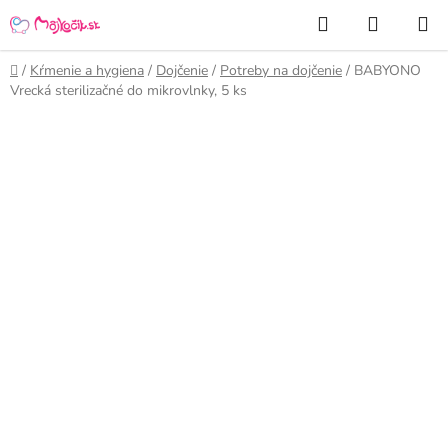
Prejsť
Hľadať
NÁKUP
na
KOŠÍK
obsah
Domov
/
Kŕmenie a hygiena
/
Dojčenie
/
Potreby na dojčenie
/
BABYONO
Vrecká sterilizačné do mikrovlnky, 5 ks