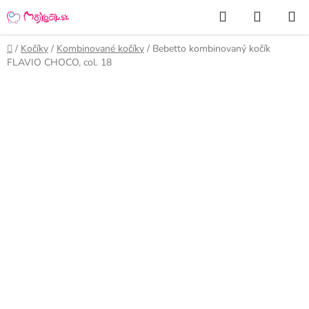
Prejsť
Hľadať
NÁKUP
na
KOŠÍK
obsah
Domov
/
Kočíky
/
Kombinované kočíky
/
Bebetto kombinovaný kočík
FLAVIO CHOCO, col. 18