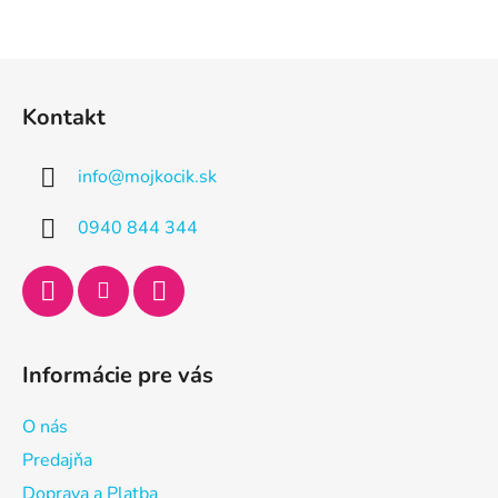
Z
á
Kontakt
p
ä
info
@
mojkocik.sk
t
i
0940 844 344
e
Informácie pre vás
O nás
Predajňa
Doprava a Platba