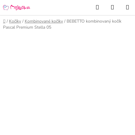
Prejsť
Hľadať
NÁKUP
na
KOŠÍK
obsah
Domov
/
Kočíky
/
Kombinované kočíky
/
BEBETTO kombinovaný kočík
Pascal Premium Stella 05