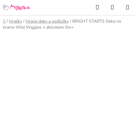
Prejsť
Hľadať
NÁKUP
na
KOŠÍK
obsah
Domov
/
Hračky
/
Hracie deky a podložky
/
BRIGHT STARTS Deka na
hranie Wild Wiggles s aktivitami 0m+