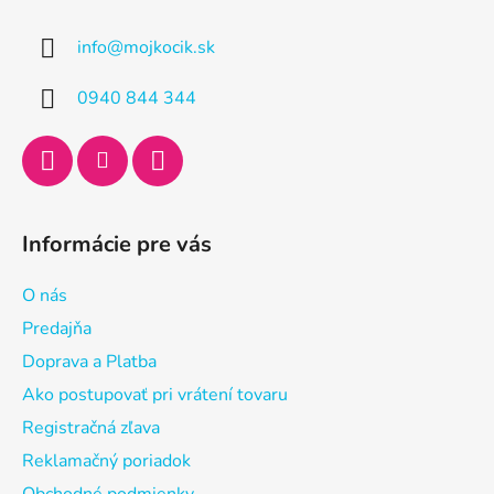
p
ä
info
@
mojkocik.sk
t
i
0940 844 344
e
Informácie pre vás
O nás
Predajňa
Doprava a Platba
Ako postupovať pri vrátení tovaru
Registračná zľava
Reklamačný poriadok