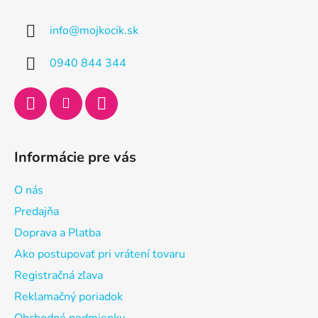
p
ä
info
@
mojkocik.sk
t
i
0940 844 344
e
Informácie pre vás
O nás
Predajňa
Doprava a Platba
Ako postupovať pri vrátení tovaru
Registračná zľava
Reklamačný poriadok