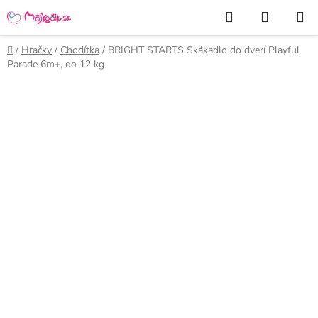
Prejsť
Hľadať
NÁKUP
na
KOŠÍK
obsah
Domov
/
Hračky
/
Chodítka
/
BRIGHT STARTS Skákadlo do dverí Playful
Parade 6m+, do 12 kg