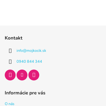
Z
á
Kontakt
p
ä
info
@
mojkocik.sk
t
i
0940 844 344
e
Informácie pre vás
O nás