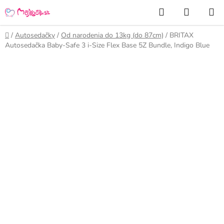
Prejsť
Hľadať
NÁKUP
na
KOŠÍK
obsah
Domov
/
Autosedačky
/
Od narodenia do 13kg (do 87cm)
/
BRITAX
Autosedačka Baby-Safe 3 i-Size Flex Base 5Z Bundle, Indigo Blue