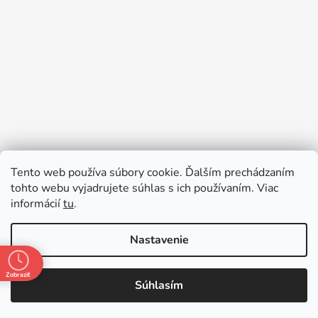
Sledovať na Instagrame
Tento web používa súbory cookie. Ďalším prechádzaním
tohto webu vyjadrujete súhlas s ich používaním. Viac
informácií
tu
.
Nastavenie
Zobraziť
Súhlasím
Vytvoril Shoptet
Copyright 2026
mojkocik.sk
. Všetky práva vyhradené.