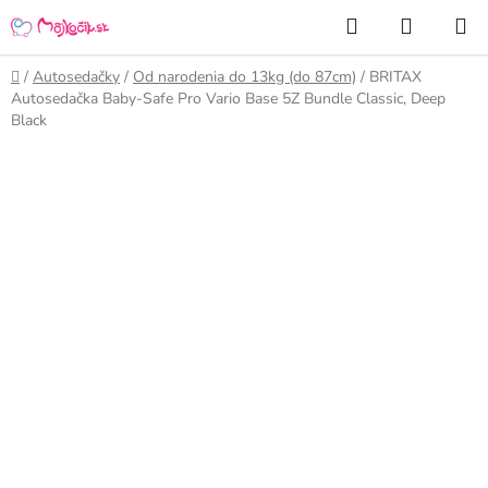
Prejsť
Hľadať
NÁKUP
na
KOŠÍK
obsah
Domov
/
Autosedačky
/
Od narodenia do 13kg (do 87cm)
/
BRITAX
Autosedačka Baby-Safe Pro Vario Base 5Z Bundle Classic, Deep
Black