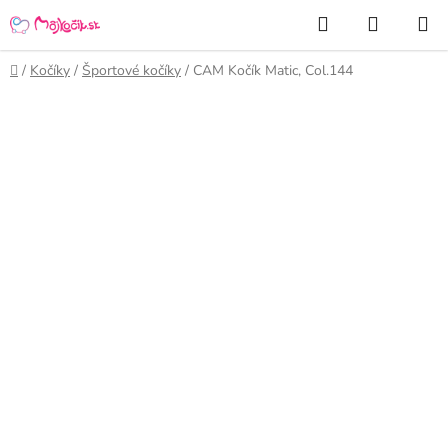
Prejsť
Hľadať
NÁKUP
na
KOŠÍK
obsah
Domov
/
Kočíky
/
Športové kočíky
/
CAM Kočík Matic, Col.144