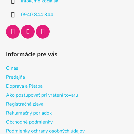
info
@
mojkocik.sk
t
i
0940 844 344
e
Informácie pre vás
O nás
Predajňa
Doprava a Platba
Ako postupovať pri vrátení tovaru
Registračná zľava
Reklamačný poriadok
Obchodné podmienky
Podmienky ochrany osobných údajov