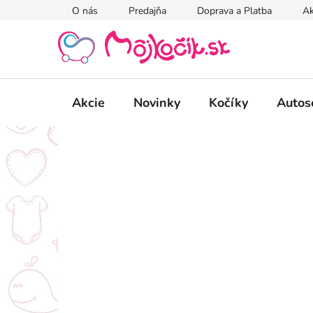
Prejsť
O nás
Predajňa
Doprava a Platba
Ak
na
obsah
Akcie
Novinky
Kočíky
Autos