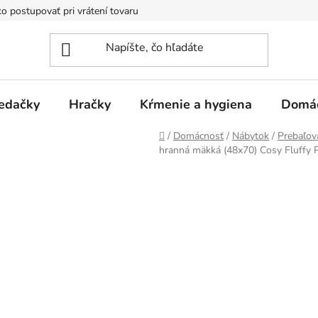
o postupovať pri vrátení tovaru
Registračná zľava
Reklamač
edačky
Hračky
Kŕmenie a hygiena
Domá
Domov
/
Domácnosť
/
Nábytok
/
Prebaľov
hranná mäkká (48x70) Cosy Fluffy P