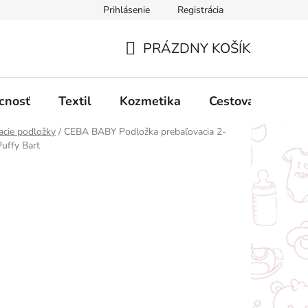
Prihlásenie
Registrácia
ný poriadok
Obchodné podmienky
Podmienky ochrany oso
PRÁZDNY KOŠÍK
NÁKUPNÝ
KOŠÍK
cnosť
Textil
Kozmetika
Cestovanie
acie podložky
/
CEBA BABY Podložka prebaľovacia 2-
uffy Bart