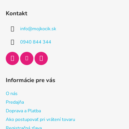
Z
á
Kontakt
p
ä
info
@
mojkocik.sk
t
i
0940 844 344
e
Informácie pre vás
O nás
Predajňa
Doprava a Platba
Ako postupovať pri vrátení tovaru
Registračná zľava