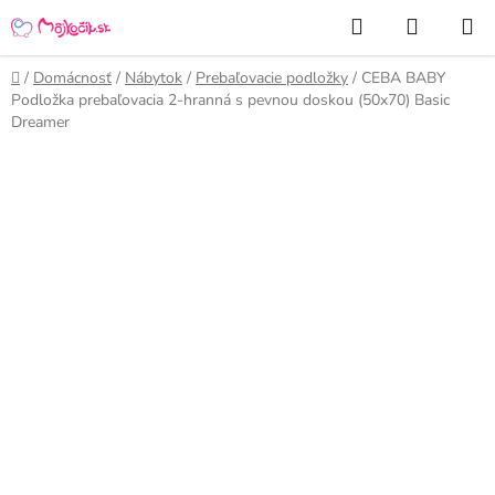
Prejsť
Hľadať
NÁKUP
na
KOŠÍK
obsah
Domov
/
Domácnosť
/
Nábytok
/
Prebaľovacie podložky
/
CEBA BABY
Podložka prebaľovacia 2-hranná s pevnou doskou (50x70) Basic
Dreamer