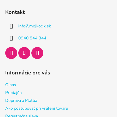
Z
á
Kontakt
p
ä
info
@
mojkocik.sk
t
i
0940 844 344
e
Informácie pre vás
O nás
Predajňa
Doprava a Platba
Ako postupovať pri vrátení tovaru
Registračná zľava