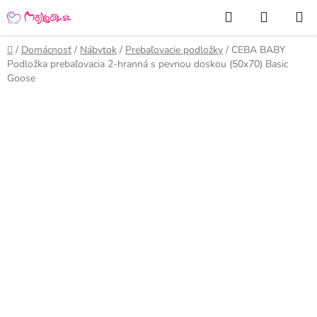
Prejsť
Hľadať
NÁKUP
na
KOŠÍK
obsah
Domov
/
Domácnosť
/
Nábytok
/
Prebaľovacie podložky
/
CEBA BABY
Podložka prebaľovacia 2-hranná s pevnou doskou (50x70) Basic
Goose