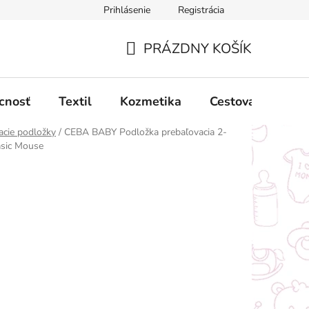
Prihlásenie
Registrácia
ný poriadok
Obchodné podmienky
Podmienky ochrany oso
PRÁZDNY KOŠÍK
NÁKUPNÝ
KOŠÍK
cnosť
Textil
Kozmetika
Cestovanie
acie podložky
/
CEBA BABY Podložka prebaľovacia 2-
asic Mouse