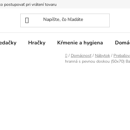
o postupovať pri vrátení tovaru
Registračná zľava
Reklamač
edačky
Hračky
Kŕmenie a hygiena
Domá
Domov
/
Domácnosť
/
Nábytok
/
Prebaľov
hranná s pevnou doskou (50x70) B