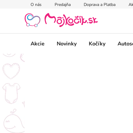
Prejsť
O nás
Predajňa
Doprava a Platba
Ak
na
obsah
Akcie
Novinky
Kočíky
Autos