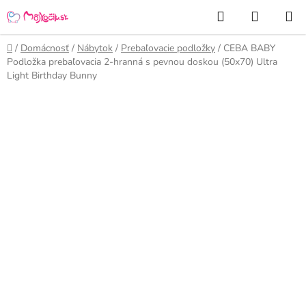
Prejsť
Hľadať
NÁKUP
na
KOŠÍK
obsah
Domov
/
Domácnosť
/
Nábytok
/
Prebaľovacie podložky
/
CEBA BABY
Podložka prebaľovacia 2-hranná s pevnou doskou (50x70) Ultra
Light Birthday Bunny