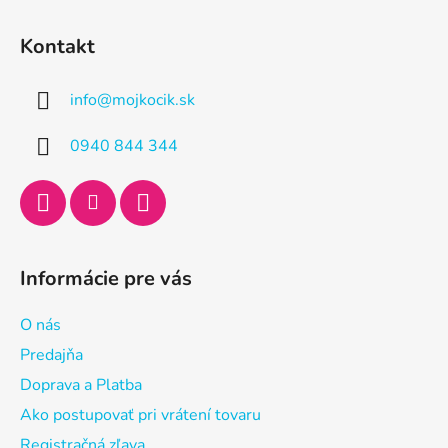
Z
á
Kontakt
p
ä
info
@
mojkocik.sk
t
i
0940 844 344
e
Informácie pre vás
O nás
Predajňa
Doprava a Platba
Ako postupovať pri vrátení tovaru
Registračná zľava