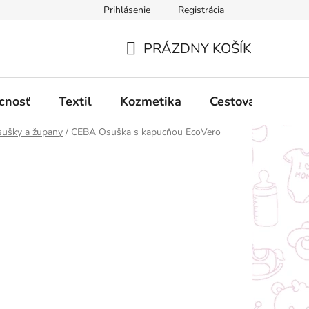
Prihlásenie
Registrácia
ný poriadok
Obchodné podmienky
Podmienky ochrany oso
PRÁZDNY KOŠÍK
NÁKUPNÝ
KOŠÍK
cnosť
Textil
Kozmetika
Cestovanie
ušky a župany
/
CEBA Osuška s kapucňou EcoVero