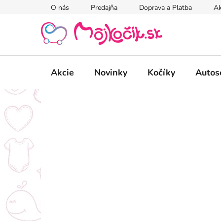
Prejsť
O nás
Predajňa
Doprava a Platba
Ak
na
obsah
Akcie
Novinky
Kočíky
Autos