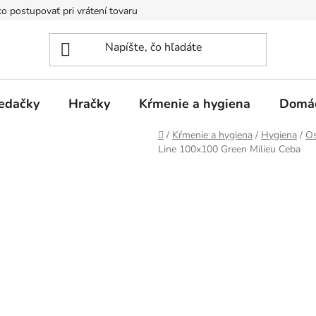
o postupovať pri vrátení tovaru
Registračná zľava
Reklamač
edačky
Hračky
Kŕmenie a hygiena
Domá
Domov
/
Kŕmenie a hygiena
/
Hygiena
/
Os
Line 100x100 Green Milieu Ceba