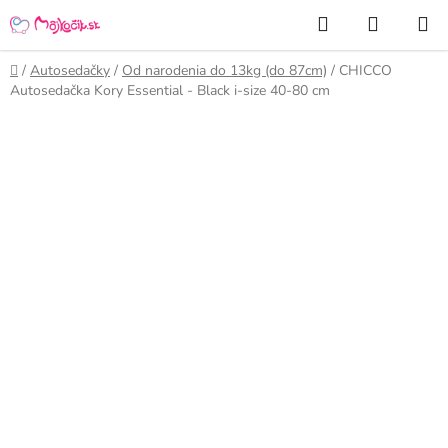
Prejsť
Hľadať
NÁKUP
na
KOŠÍK
obsah
Domov
/
Autosedačky
/
Od narodenia do 13kg (do 87cm)
/
CHICCO
Autosedačka Kory Essential - Black i-size 40-80 cm