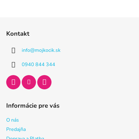
Z
á
Kontakt
p
ä
info
@
mojkocik.sk
t
i
0940 844 344
e
Informácie pre vás
O nás
Predajňa
Doprava a Platba