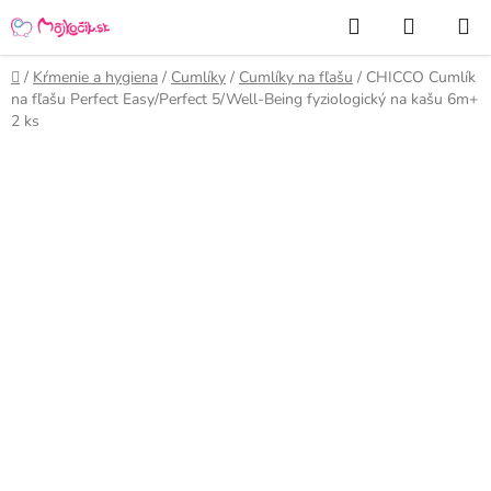
Prejsť
Hľadať
NÁKUP
na
KOŠÍK
obsah
Domov
/
Kŕmenie a hygiena
/
Cumlíky
/
Cumlíky na fľašu
/
CHICCO Cumlík
na fľašu Perfect Easy/Perfect 5/Well-Being fyziologický na kašu 6m+
2 ks