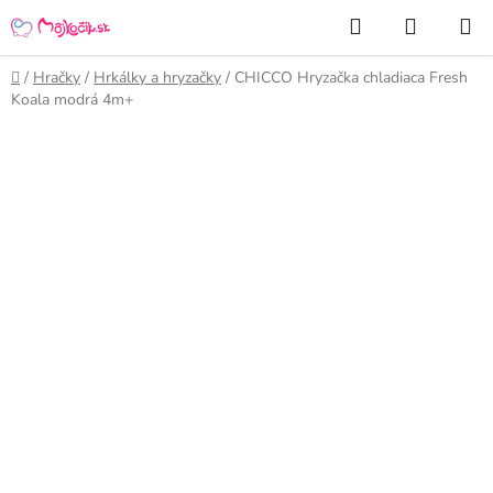
Prejsť
Hľadať
NÁKUP
na
KOŠÍK
obsah
Domov
/
Hračky
/
Hrkálky a hryzačky
/
CHICCO Hryzačka chladiaca Fresh
Koala modrá 4m+