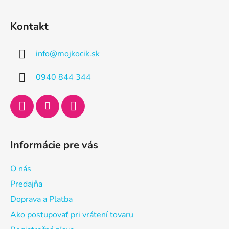
Z
á
Kontakt
p
ä
info
@
mojkocik.sk
t
i
0940 844 344
e
Informácie pre vás
O nás
Predajňa
Doprava a Platba
Ako postupovať pri vrátení tovaru